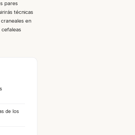
os pares
irirás técnicas
s craneales en
a cefaleas
s
as de los