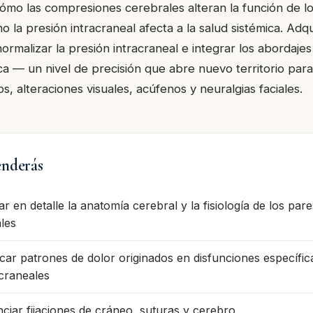
ómo las compresiones cerebrales alteran la función de l
 la presión intracraneal afecta a la salud sistémica. Adqu
normalizar la presión intracraneal e integrar los abordaje
ica — un nivel de precisión que abre nuevo territorio par
os, alteraciones visuales, acúfenos y neuralgias faciales.
nderás
r en detalle la anatomía cerebral y la fisiología de los pare
les
ficar patrones de dolor originados en disfunciones específic
craneales
nciar fijaciones de cráneo, suturas y cerebro