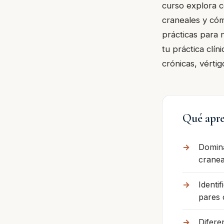
curso explora c
craneales y cómo
prácticas para 
tu práctica clín
crónicas, vértig
Qué apre
Domina
cranea
Identi
pares 
Difere