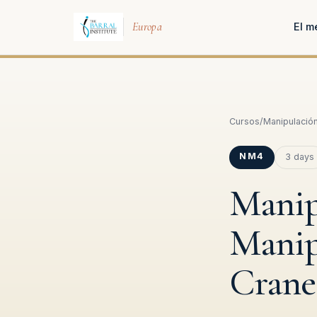
Europa
El m
Cursos
/
Manipulació
NM4
3 days
Manip
Manip
Crane