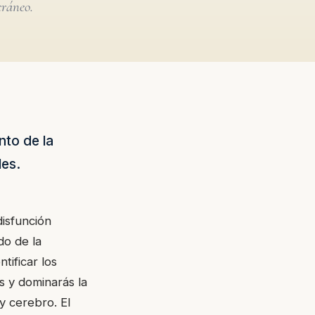
cráneo.
nto de la
les.
isfunción
do de la
tificar los
s y dominarás la
 y cerebro. El