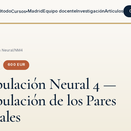
étodo
Madrid
Equipo docente
Investigación
Artículos
Cursos
▾
n Neural
/
NM4
600 EUR
ulación Neural 4 —
ulación de los Pares
ales