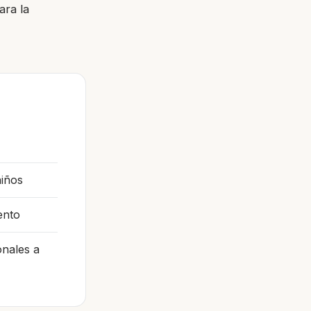
ara la
niños
ento
nales a