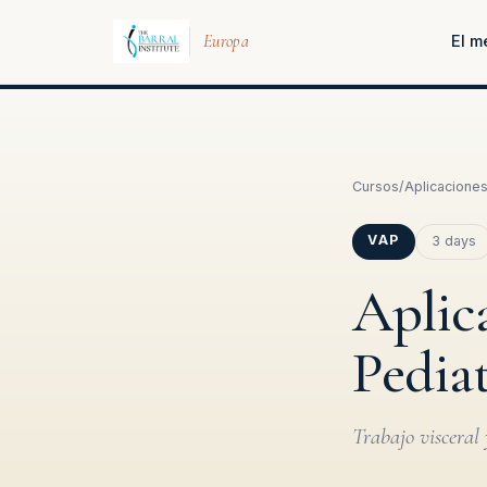
Europa
El m
Cursos
/
Aplicaciones
VAP
3 days
Aplica
Pediat
Trabajo visceral 