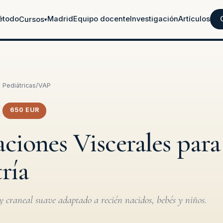
étodo
Madrid
Equipo docente
Investigación
Artículos
Cursos
▾
 Pediátricas
/
VAP
650 EUR
ciones Viscerales para
ría
y craneal suave adaptado a recién nacidos, bebés y niños.