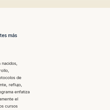
ntes más
 nacidos,
ollo,
otocolos de
te, reflujo,
rograma enfatiza
camente el
os cursos