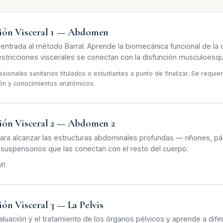
ión Visceral 1 — Abdomen
 entrada al método Barral. Aprende la biomecánica funcional de la
estricciones viscerales se conectan con la disfunción musculoesqu
esionales sanitarios titulados o estudiantes a punto de finalizar. Se requi
ón y conocimientos anatómicos.
ión Visceral 2 — Abdomen 2
ara alcanzar las estructuras abdominales profundas — riñones, p
 suspensorios que las conectan con el resto del cuerpo.
M1
ón Visceral 3 — La Pelvis
luación y el tratamiento de los órganos pélvicos y aprende a dife