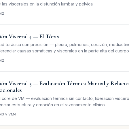
las viscerales en la disfunción lumbar y pélvica.
M2
ón Visceral 4 — El Tórax
dad torácica con precisión — pleura, pulmones, corazón, mediastino
erenciar causas somáticas y viscerales en la parte alta del cuerpo
M2
ón Visceral 5 — Evaluación Térmica Manual y Relacio
ocionales
el core de VM — evaluación térmica sin contacto, liberación víscer
enciar estructura y emoción en el razonamiento clínico.
M3 y VM4