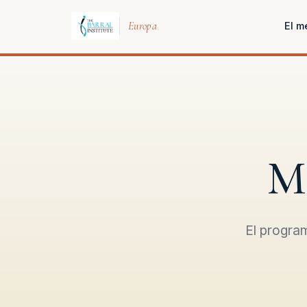
Europa
El m
Ma
El progra