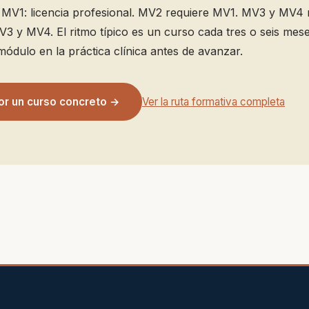
e MV1: licencia profesional. MV2 requiere MV1. MV3 y MV4
3 y MV4. El ritmo típico es un curso cada tres o seis mes
módulo en la práctica clínica antes de avanzar.
or un curso concreto →
Ver la ruta formativa completa