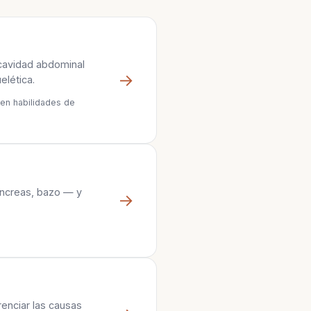
 cavidad abdominal
→
elética.
eren habilidades de
áncreas, bazo — y
→
renciar las causas