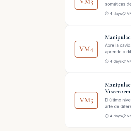
VM3
somáticas de 
⏱ 4 days
📋 V
Manipulaci
Abre la cavi
VM4
aprende a dif
⏱ 4 days
📋 V
Manipulaci
Vísceroem
VM5
El último niv
arte de difer
⏱ 4 days
📋 V