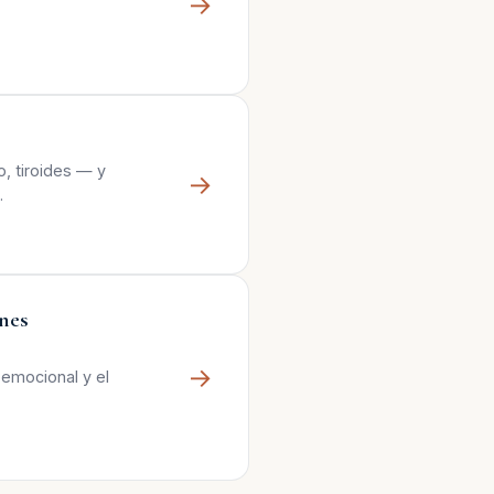
→
, tiroides — y
→
.
nes
→
oemocional y el