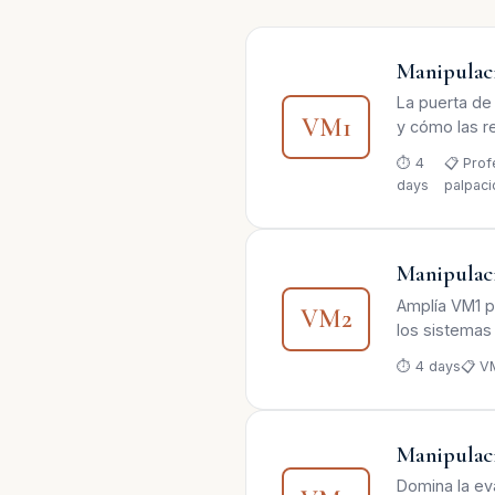
Manipulac
La puerta de
VM1
y cómo las r
⏱ 4
📋 Prof
days
palpaci
Manipulac
Amplía VM1 p
VM2
los sistemas
⏱ 4 days
📋 V
Manipulaci
Domina la eva