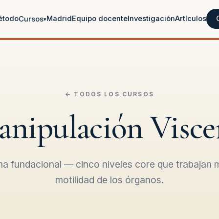
étodo
Madrid
Equipo docente
Investigación
Artículos
Cursos
▾
← TODOS LOS CURSOS
nipulación Visce
ma fundacional — cinco niveles core que trabajan m
motilidad de los órganos.