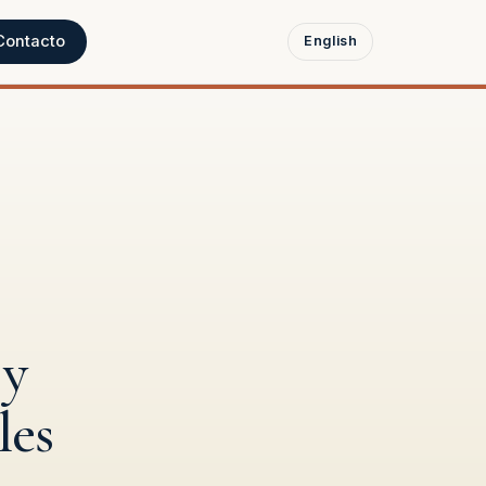
Contacto
English
 y
les