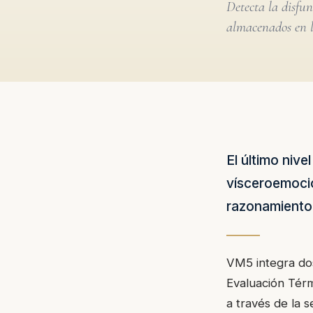
Detecta la disfu
almacenados en l
El último niv
vísceroemocio
razonamiento 
VM5 integra dos
Evaluación Térm
a través de la 