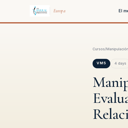
Europa
El m
Cursos
/
Manipulación
VM5
4 days
Manip
Evalu
Relac