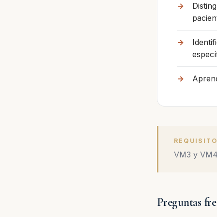
Distin
pacien
Identi
especí
Aprend
REQUISITO
VM3 y VM
Preguntas fr