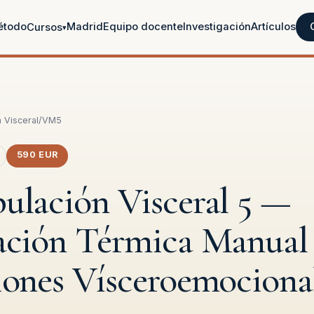
étodo
Madrid
Equipo docente
Investigación
Artículos
Cursos
▾
 Visceral
/
VM5
590 EUR
ulación Visceral 5 —
ación Térmica Manual
iones Vísceroemociona