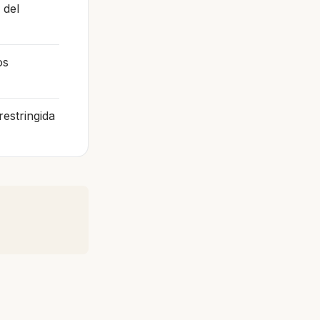
 del
os
estringida