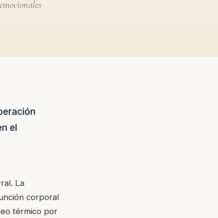
 emocionales
iberación
n el
ral. La
unción corporal
peo térmico por