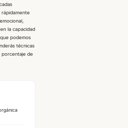
écadas
s rápidamente
oemocional,
en la capacidad
lo que podemos
nderás técnicas
l porcentaje de
orgánica