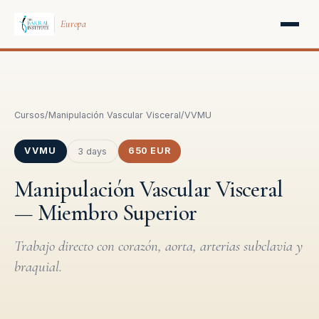
Europa
Cursos
/
Manipulación Vascular Visceral
/
VVMU
VVMU
650 EUR
3 days
Manipulación Vascular Visceral
— Miembro Superior
Trabajo directo con corazón, aorta, arterias subclavia y
braquial.