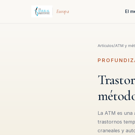
Europa
El m
Artículos
/
ATM y mét
PROFUNDIZ
Trasto
método
La ATM es una a
trastornos temp
craneales y aut