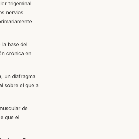
lor trigeminal
os nervios
primariamente
e la base del
ón crónica en
a, un diafragma
al sobre el que a
 muscular de
e que el