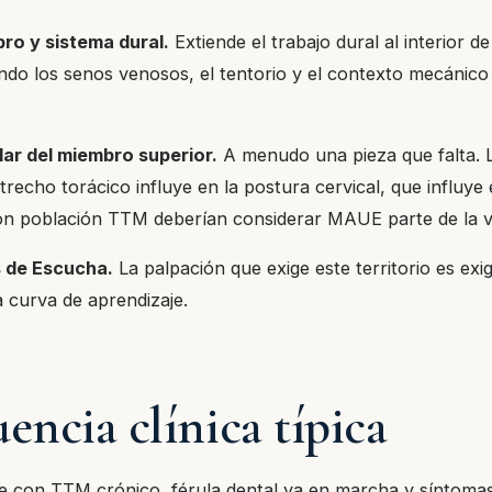
o y sistema dural.
Extiende el trabajo dural al interior de
ndo los senos venosos, el tentorio y el contexto mecánico 
ar del miembro superior.
A menudo una pieza que falta. L
recho torácico influye en la postura cervical, que influye
on población TTM deberían considerar MAUE parte de la v
 de Escucha.
La palpación que exige este territorio es exi
a curva de aprendizaje.
encia clínica típica
e con TTM crónico, férula dental ya en marcha y síntomas