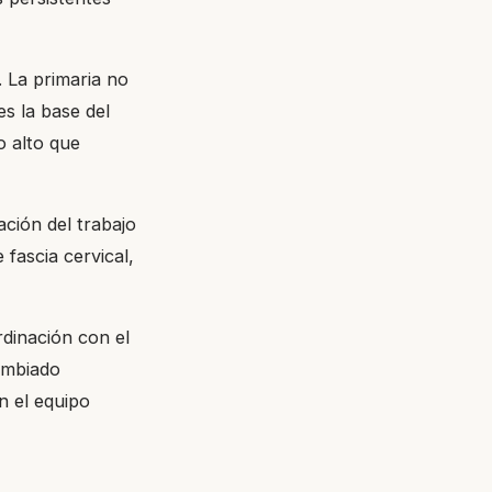
 La primaria no
es la base del
o alto que
ación del trabajo
 fascia cervical,
rdinación con el
cambiado
n el equipo