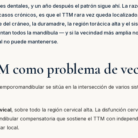
tes dentales, y un año después el patrón sigue ahí. La raz
casos crónicos, es que el TTM rara vez queda localizado
e del cráneo, la duramadre, la región torácica alta y el s
tan todos la mandíbula — y si la vecindad más amplia no
al no puede mantenerse.
M como problema de ve
temporomandibular se sitúa en la intersección de varios si
vical
, sobre todo la región cervical alta. La disfunción cer
dibular compensatoria que sostiene el TTM con independe
ar local.