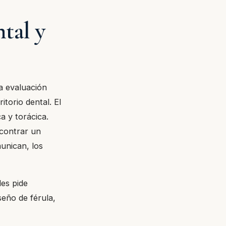
tal y
la evaluación
itorio dental. El
a y torácica.
ncontrar un
unican, los
les pide
seño de férula,