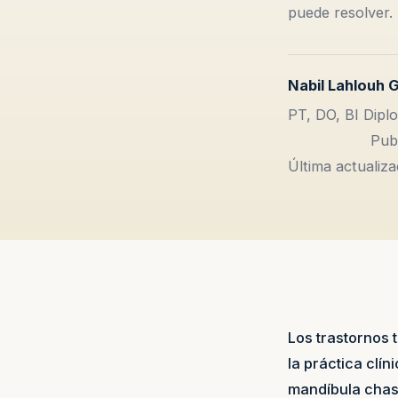
puede resolver.
Nabil Lahlouh 
PT, DO, BI Diplo
Publ
Última actualiz
Los trastornos
la práctica clín
mandíbula chasq