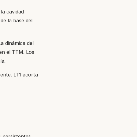
 la cavidad
de la base del
a dinámica del
 en el TTM. Los
ía.
gente. LT1 acorta
 persistentes