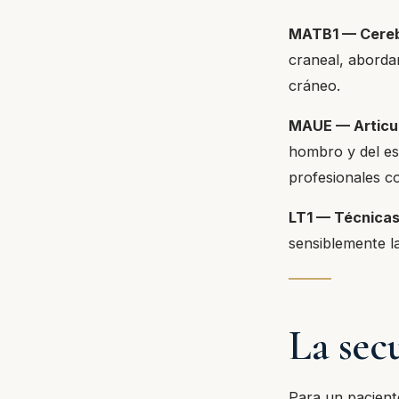
MATB1 — Cerebr
craneal, aborda
cráneo.
MAUE — Articul
hombro y del est
profesionales c
LT1 — Técnicas
sensiblemente l
La secu
Para un pacient