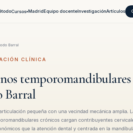
étodo
Madrid
Equipo docente
Investigación
Artículos
Cursos
▾
odo Barral
ACIÓN CLÍNICA
rnos temporomandibulares 
 Barral
rticulación pequeña con una vecindad mecánica amplia. L
oromandibulares crónicos cargan contribuyentes cervicale
onómicos que la atención dental y centrada en la mandíbula