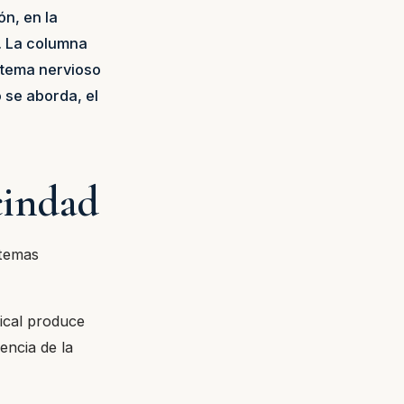
ón, en la
. La columna
istema nervioso
 se aborda, el
cindad
stemas
vical produce
ncia de la