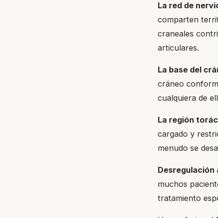
La red de nervi
comparten territ
craneales contr
articulares.
La base del crá
cráneo conforma
cualquiera de el
La región torác
cargado y restri
menudo se desar
Desregulación
muchos pacient
tratamiento esp