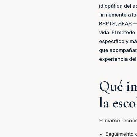
idiopática del 
firmemente a la
BSPTS, SEAS — q
vida. El método
específico y má
que acompañan c
experiencia del
Qué im
la esco
El marco recono
Seguimiento o