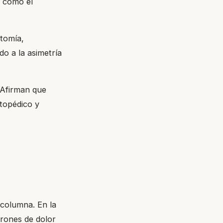
o como el
tomía,
do a la asimetría
. Afirman que
topédico y
a columna. En la
trones de dolor