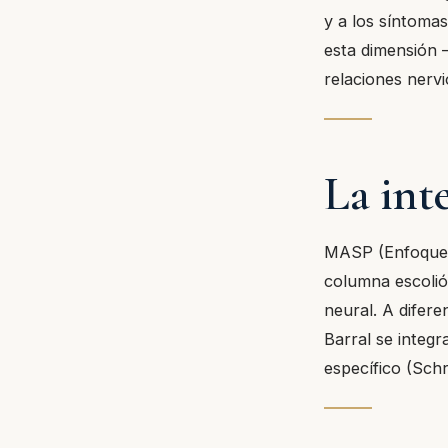
y a los síntoma
esta dimensión 
relaciones nervi
La int
MASP (Enfoque M
columna escolió
neural. A difere
Barral se integr
específico (Schr