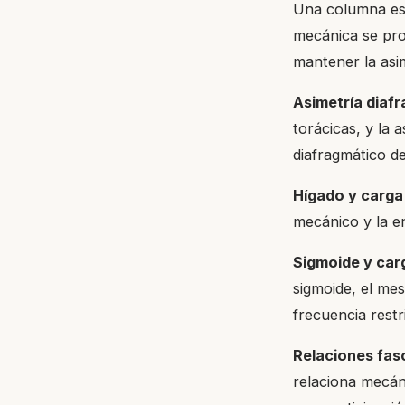
Una columna esc
mecánica se prop
mantener la asim
Asimetría diaf
torácicas, y la a
diafragmático d
Hígado y carga
mecánico y la en
Sigmoide y carg
sigmoide, el me
frecuencia rest
Relaciones fasc
relaciona mecán