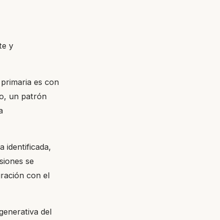
te y
primaria es con
co, un patrón
a
a identificada,
esiones se
ración con el
generativa del