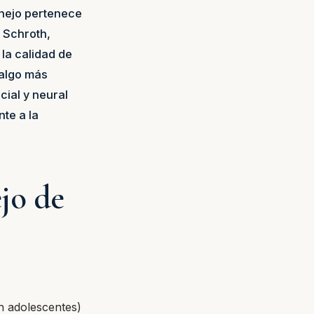
anejo pertenece
— Schroth,
la calidad de
 algo más
cial y neural
te a la
jo de
n adolescentes)