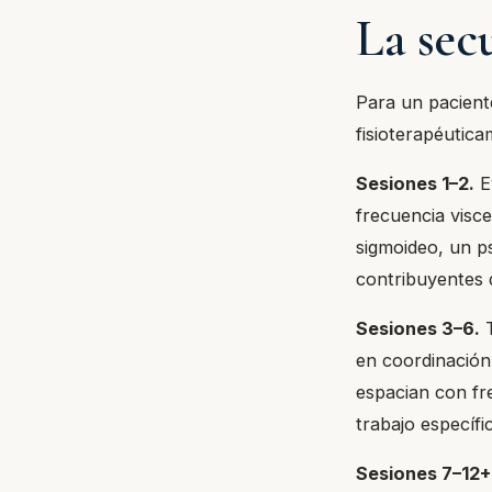
La secu
Para un pacient
fisioterapéutica
Sesiones 1–2.
Ev
frecuencia visc
sigmoideo, un ps
contribuyentes d
Sesiones 3–6.
T
en coordinación 
espacian con fr
trabajo específic
Sesiones 7–12+