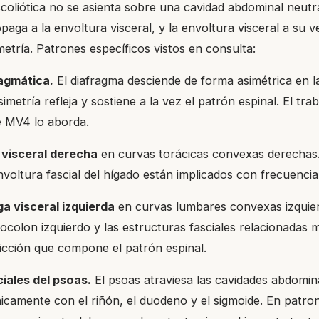
oliótica no se asienta sobre una cavidad abdominal neutra
aga a la envoltura visceral, y la envoltura visceral a su 
etría. Patrones específicos vistos en consulta:
ragmática.
El diafragma desciende de forma asimétrica en l
simetría refleja y sostiene a la vez el patrón espinal. El tra
e MV4 lo aborda.
 visceral derecha
en curvas torácicas convexas derechas.
voltura fascial del hígado están implicados con frecuencia
a visceral izquierda
en curvas lumbares convexas izquier
socolon izquierdo y las estructuras fasciales relacionadas
ricción que compone el patrón espinal.
iales del psoas.
El psoas atraviesa las cavidades abdomina
icamente con el riñón, el duodeno y el sigmoide. En patron