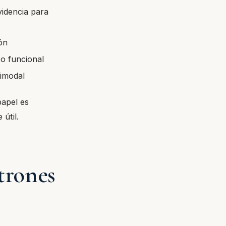
videncia para
ón
o funcional
timodal
papel es
útil.
trones