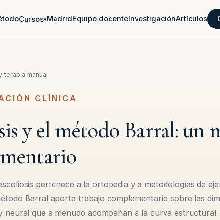
étodo
Madrid
Equipo docente
Investigación
Artículos
Cursos
▾
 y terapia manual
ACIÓN CLÍNICA
sis y el método Barral: un 
mentario
escoliosis pertenece a la ortopedia y a metodologías de eje
 método Barral aporta trabajo complementario sobre las di
al y neural que a menudo acompañan a la curva estructural