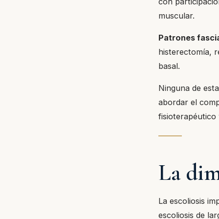
con participaci
muscular.
Patrones fasci
histerectomía, r
basal.
Ninguna de estas
abordar el comp
fisioterapéutico
La dim
La escoliosis im
escoliosis de la