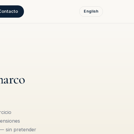
Contacto
English
marco
rcicio
mensiones
 — sin pretender