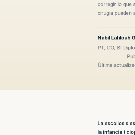
corregir lo que 
cirugía pueden 
Nabil Lahlouh 
PT, DO, BI Diplo
Pub
Última actualiz
La escoliosis e
la infancia (id