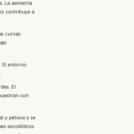
. La asimetría
vez contribuye a
as curvas
bajo
 El entorno
.
das. El
 muestran con
l y pélvica y se
es escolióticos