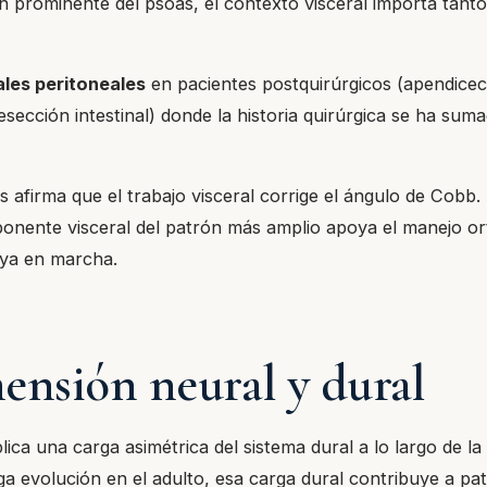
ón prominente del psoas, el contexto visceral importa tant
ales peritoneales
en pacientes postquirúrgicos (apendicec
esección intestinal) donde la historia quirúrgica se ha suma
 afirma que el trabajo visceral corrige el ángulo de Cobb
onente visceral del patrón más amplio apoya el manejo or
 ya en marcha.
ensión neural y dural
plica una carga asimétrica del sistema dural a lo largo de l
rga evolución en el adulto, esa carga dural contribuye a pa